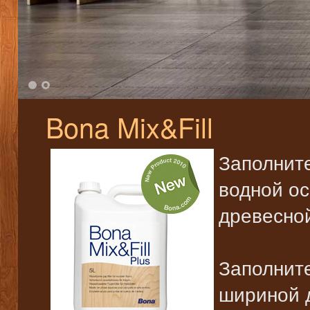
1
2
Bona Mix&Fill
Заполните
водной о
древесно
Заполнит
шириной 