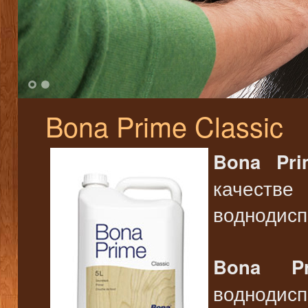
1
2
Bona Prime Classic
Bona Pri
качеств
воднодисп
Bona Pr
водноди